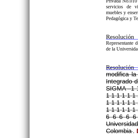
Privada No.010 
servicios de v
muebles y ensere
Pedagógica y Te
Resolución
Representante
de la Universid
Resolución
modifica la
Integrado d
SIGMA –1 1 
1 1 1 1 1 1 
1 1 1 1 1 1 
1 1 1 1 1 1 
6 6 6 6 6
Universid
Colombia
.