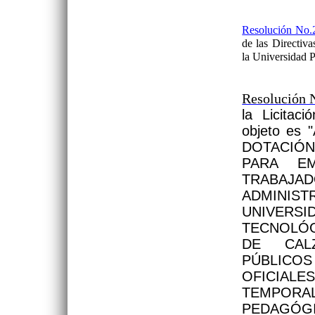
Resolución No.
de las Direct
la Universidad 
Resolución 
la Licitac
objeto es
DOTACIÓN
PARA EM
TRABAJ
ADMINIST
UNIVE
TECNOLÓ
DE CAL
PÚBLIC
OFICIAL
TEMPOR
PEDAGÓ