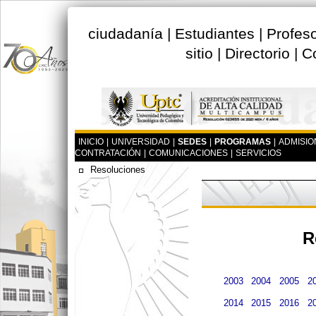
ciudadanía
|
Estudiantes
|
Profes
sitio
|
Directorio
|
C
INICIO
|
UNIVERSIDAD
|
SEDES
|
PROGRAMAS
|
ADMISIO
CONTRATACIÓN
|
COMUNICACIONES
|
SERVICIOS
Resoluciones
R
2003
2004
2005
2
2014
2015
2016
2