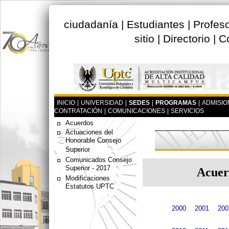
ciudadanía
|
Estudiantes
|
Profes
sitio
|
Directorio
|
C
INICIO
|
UNIVERSIDAD
|
SEDES
|
PROGRAMAS
|
ADMISIO
CONTRATACIÓN
|
COMUNICACIONES
|
SERVICIOS
Acuerdos
Actuaciones del
Honorable Consejo
Superior
Comunicados Consejo
Superior - 2017
Acuer
Modificaciones
Estatutos UPTC
2000
2001
200