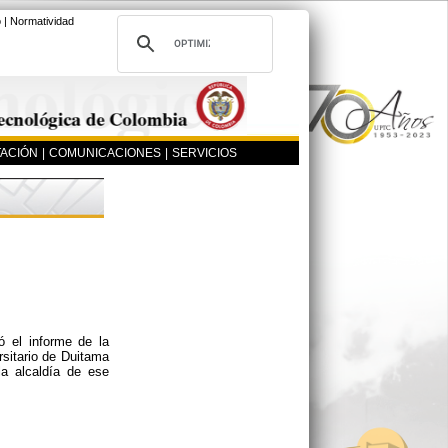
o
|
Normatividad
ACIÓN
|
COMUNICACIONES
|
SERVICIOS
ó el informe de la
rsitario de Duitama
la alcaldía de ese