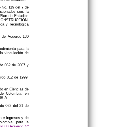
o No. 119 del 7 de
acionados con: la
 Plan de Estudios
CONSTRUCCIÓN,
ica y Tecnológica
, del Acuerdo 130
edimiento para la
la vinculación de
rdo 062 de 2007 y
erdo 012 de 1999.
do en Ciencias de
 de Colombia, en
MBIA.
rdo 063 del 31 de
s e Ingresos y de
lombia, para la
xo 03 Acuerdo Nº