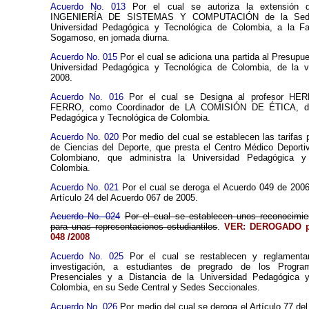
Acuerdo No. 013
Por el cual se autoriza la extensión 
INGENIERÍA DE SISTEMAS Y COMPUTACIÓN de la Sede 
Universidad Pedagógica y Tecnológica de Colombia, a la Fa
Sogamoso, en jornada diurna.
Acuerdo No. 015
Por el cual se adiciona una partida al Presupu
Universidad Pedagógica y Tecnológica de Colombia, de la vi
2008.
Acuerdo No. 016
Por el cual se Designa al profesor H
FERRO, como Coordinador de LA COMISIÓN DE ÉTICA, de 
Pedagógica y Tecnológica de Colombia.
Acuerdo No. 020
Por medio del cual se establecen las tarifas p
de Ciencias del Deporte, que presta el Centro Médico Deportiv
Colombiano, que administra la Universidad Pedagógica y
Colombia.
Acuerdo No. 021
Por el cual se deroga el Acuerdo 049 de 2006
Artículo 24 del Acuerdo 067 de 2005.
Acuerdo No. 024
Por el cual se establecen unos reconocimi
para unas representaciones estudiantiles
.
VER: DEROGADO p
048
/2008
Acuerdo No. 025
Por el cual se restablecen y reglamenta
investigación, a estudiantes de pregrado de los Progr
Presenciales y a Distancia de la Universidad Pedagógica 
Colombia, en su Sede Central y Sedes Seccionales.
Acuerdo No. 026
Por medio del cual se deroga el Artículo 77 de