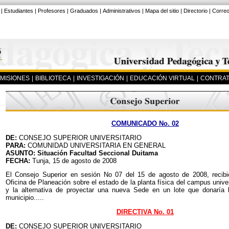
|
Estudiantes
|
Profesores
|
Graduados
|
Administrativos
|
Mapa del sitio
|
Directorio
|
Corre
MISIONES
|
BIBLIOTECA
|
INVESTIGACIÓN
|
EDUCACIÓN VIRTUAL
|
CONTRAT
COMUNICADO No. 02
DE:
CONSEJO SUPERIOR UNIVERSITARIO
PARA:
COMUNIDAD UNIVERSITARIA EN GENERAL
ASUNTO: Situación Facultad Seccional Duitama
FECHA:
Tunja, 15 de agosto de 2008
El Consejo Superior en sesión No 07 del 15 de agosto de 2008, recibi
Oficina de Planeación sobre el estado de la planta física del campus unive
y la alternativa de proyectar una nueva Sede en un lote que donaría 
municipio.....
DIRECTIVA No. 01
DE:
CONSEJO SUPERIOR UNIVERSITARIO