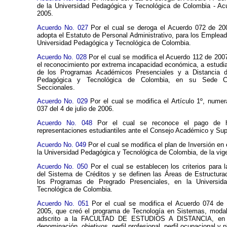
de la Universidad Pedagógica y Tecnológica de Colombia - Ac
2005.
Acuerdo No. 027
Por el cual se deroga el Acuerdo 072 de 20
adopta el Estatuto de Personal Administrativo, para los Emplead
Universidad Pedagógica y Tecnológica de Colombia.
Acuerdo No. 028
Por el cual se modifica el Acuerdo 112 de 2007
el reconocimiento por extrema incapacidad económica, a estudi
de los Programas Académicos Presenciales y a Distancia d
Pedagógica y Tecnológica de Colombia, en su Sede C
Seccionales.
Acuerdo No. 029
Por el cual se modifica el Artículo 1º, numer
037 del 4 de julio de 2006.
Acuerdo No. 048
Por el cual se reconoce el pago de h
representaciones estudiantiles ante el Consejo Académico y Supe
Acuerdo No. 049
Por el cual se modifica el plan de Inversión en
la Universidad Pedagógica y Tecnológica de Colombia, de la vig
Acuerdo No. 050
Por el cual se establecen los criterios para 
del Sistema de Créditos y se definen las Áreas de Estructurac
los Programas de Pregrado Presenciales, en la Universid
Tecnológica de Colombia.
Acuerdo No. 051
Por el cual se modifica el Acuerdo 074 de
2005, que creó el programa de Tecnología en Sistemas, modal
adscrito a la FACULTAD DE ESTUDIOS A DISTANCIA, en l
denominación, objetivos, perfil profesional, perfil ocupacional y 