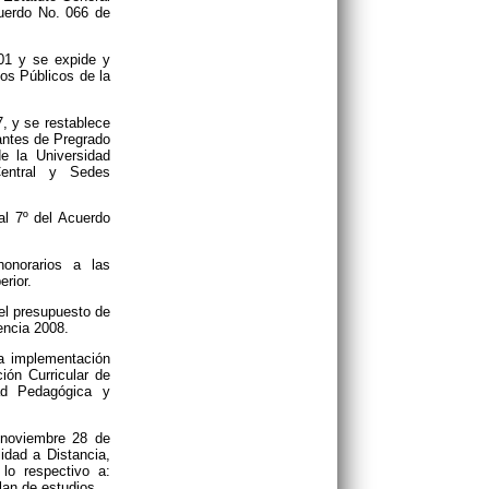
uerdo No. 066 de
01 y se expide y
os Públicos de la
, y se restablece
antes de Pregrado
e la Universidad
entral y Sedes
al 7º del Acuerdo
onorarios a las
rior.
 el presupuesto de
encia 2008.
la implementación
ión Curricular de
ad Pedagógica y
 noviembre 28 de
idad a Distancia,
o respectivo a:
plan de estudios.