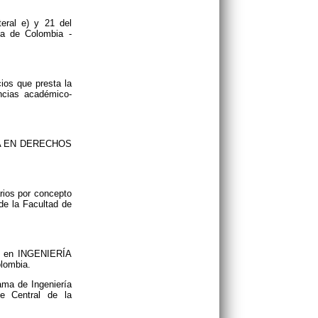
teral e) y 21 del
ca de Colombia -
cios que presta la
ncias académico-
RÍA EN DERECHOS
rios por concepto
de la Facultad de
do en INGENIERÍA
lombia.
ama de Ingeniería
e Central de la