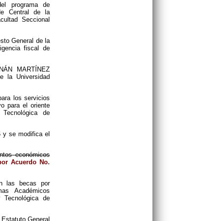
del programa de
Central de la
cultad Seccional
esto General de la
gencia fiscal de
ERNÁN MARTÍNEZ
la Universidad
ara los servicios
o para el oriente
 Tecnológica de
 y se modifica el
entos económicos
or
Acuerdo No.
n las becas por
amas Académicos
y Tecnológica de
l Estatuto General