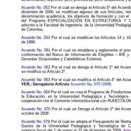
Acuerdo No. 052
Por el cual se deroga el Artículo 5º del Acuerd
diciembre de 2006, se modifican algunos de sus Artículos, rel
denominación académica, los objetivos de formación y con el
del Programa ESPECIALIZACIÓN EN ESTRUCTURAS Y 
adscrito a la Facultad de Ingeniería, de la Universidad Pedagóg
de Colombia.
Acuerdo No. 053
Por el cual se modifican los Artículos 14 y 16
de 1998.
Acuerdo No. 061
Por el cual se establece y reglamenta el proc
conformación del Banco de Información de Elegibles – BIE y 
Docentes Ocasionales y Catedráticos Externos
Acuerdo No. 062
Por el cual se deroga el Artículo 1º del Acue
se modifica su Artículo 2º.
Acuerdo No. 063
Por el cual se modifica el Artículo 4° del Acu
VER.: Derogatoria Artículo
Acuerdo No. 070
/2008.
Acuerdo No. 064
Por el cual se crea el Programa de Posdoctora
la Educación, en la Universidad Pedagógica y Tecnológica
cooperación con el Convenio Interinstitucional con RUDECOLO
Acuerdo No. 070
Por el cual se Deroga el Artículo 2º del Acue
octubre de 2008.
Acuerdo No. 079
Por el cual se adopta el Presupuesto de Renta
Gastos de la Universidad Pedagógica y Tecnológica de Co
vigencia fiscal del 1 de enero al 31 de diciembre de 2009.
Ane