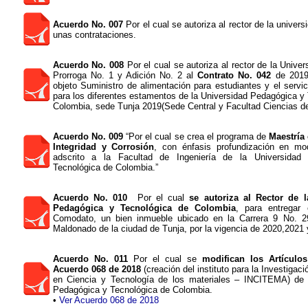
Acuerdo No. 007
Por el cual se autoriza al rector de la univers
unas contrataciones.
Acuerdo No. 008
Por el cual se autoriza al rector de la Univer
Prorroga No. 1 y Adición No. 2 al
Contrato No. 042
de 2019 
objeto Suministro de alimentación para estudiantes y el servic
para los diferentes estamentos de la Universidad Pedagógica y
Colombia, sede Tunja 2019(Sede Central y Facultad Ciencias de
Acuerdo No. 009
“Por el cual se crea el programa de
Maestría
Integridad y Corrosión
, con énfasis profundización en moda
adscrito a la Facultad de Ingeniería de la Universidad
Tecnológica de Colombia.”
Acuerdo No. 010
Por el cual
se autoriza al Rector de l
Pedagógica y Tecnológica de Colombia
, para entregar
Comodato, un bien inmueble ubicado en la Carrera 9 No. 29
Maldonado de la ciudad de Tunja, por la vigencia de 2020,2021 
Acuerdo No. 011
Por el cual se
modifican los Artículo
Acuerdo 068 de 2018
(creación del instituto para la Investigac
en Ciencia y Tecnología de los materiales – INCITEMA) de 
Pedagógica y Tecnológica de Colombia.
•
Ver Acuerdo 068 de 2018