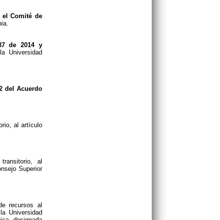
 el Comité de
ia.
037 de 2014 y
a Universidad
 2 del Acuerdo
rio, al artículo
ansitorio, al
onsejo Superior
de recursos al
la Universidad
ica designada