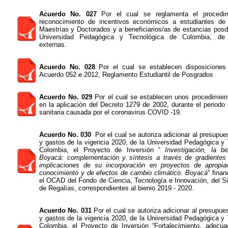
Acuerdo No. 027
Por el cual se reglamenta el procedim
reconocimiento de incentivos económicos a estudiantes de
Maestrías y Doctorados y a beneficiarios/as de estancias posd
Universidad Pedagógica y Tecnológica de Colombia, de 
externas.
Acuerdo No. 028
Por el cual se establecen disposiciones t
Acuerdo 052 e 2012, Reglamento Estudiantil de Posgrados
Acuerdo No. 029
Por el cual se establecen unos procedimient
en la aplicación del Decreto 1279 de 2002, durante el period
sanitaria causada por el coronavirus COVID -19.
Acuerdo No. 030
Por el cual se autoriza adicionar al presupue
y gastos de la vigencia 2020, de la Universidad Pedagógica y
Colombia, el Proyecto de Inversión “
Investigación, la bi
Boyacá: complementación y síntesis a través de gradientes a
implicaciones de su incorporación en proyectos de apropia
conocimiento y de efectos de cambio climático. Boyacá
” fina
el OCAD del Fondo de Ciencia, Tecnología e Innovación, del S
de Regalías, correspondientes al bienio 2019 - 2020.
Acuerdo No. 031
Por el cual se autoriza adicionar al presupue
y gastos de la vigencia 2020, de la Universidad Pedagógica y
Colombia, el Proyecto de Inversión “Fortalecimiento, adecuac