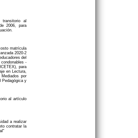
ransitorio al
de 2006, para
uación.
costo matrícula
Avanzada 2020-2
educadores del
s condonables -
(ICETEX), para
je en Lectura,
s Mediados por
ad Pedagógica y
rio al artículo
idad a realizar
to contratar la
al"