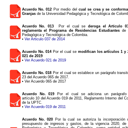
Acuerdo No. 012
Por medio del
cual se crea y se conforma
Granjas
de la Universidad Pedagógica y Tecnológica de Colomb
Acuerdo No. 013
Por el cual se
deroga el Articulo 
reglamenta el Programa de Residencias Estudiantes
de l
Pedagógica y Tecnológica de Colombia.
•
Ver Articulo 037 de 2014
Acuerdo No. 014
Por el cual se
modifican los artículos 1 y
021 de 2019
•
Ver Acuerdo 021 de 2019
Acuerdo No. 018
Por el cual se establece un parágrafo transito
23 del Acuerdo 065 de 2017.
• Ver Acuerdo 065 de 2017
Acuerdo No. 019
Por el cual se adiciona un parágrafo tr
artículo 10 del Acuerdo 019 de 2011, Reglamento Interno del C
de la UPTC.
•
Ver Acuerdo 019 de 2011
Acuerdo No. 020
Por la cual se autoriza la incorporación 
presupuesto de ingresos y gastos, de la vigencia 2020, de 
Pedagógica y Tecnológica de Colombia, como entidad púb