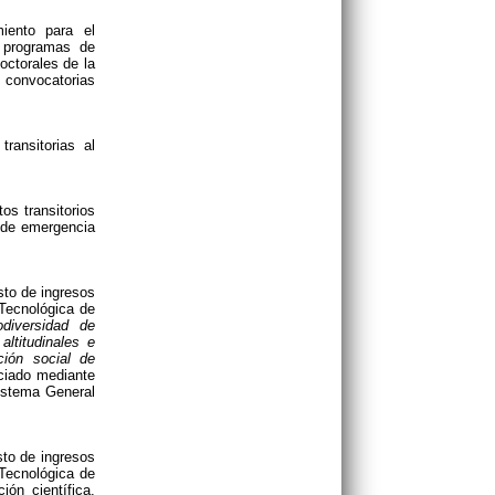
iento para el
 programas de
octorales de la
convocatorias
ransitorias al
os transitorios
o de emergencia
sto de ingresos
 Tecnológica de
odiversidad de
ltitudinales e
ción social de
nciado mediante
istema General
sto de ingresos
 Tecnológica de
ión científica,