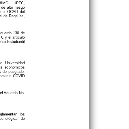
GEBIMOL, UPTC,
de alto riesgo
te el OCAD del
al de Regalías,
Acuerdo 130 de
C y el artículo
nto Estudiantil
a Universidad
ios económicos
s de posgrado,
ronavirus COVID
del Acuerdo No.
glamentan los
ecnológica de