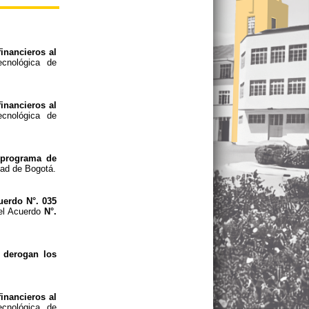
inancieros al
cnológica de
inancieros al
cnológica de
l programa de
udad de Bogotá.
uerdo N°. 035
del Acuerdo
N°.
e derogan los
inancieros al
cnológica de