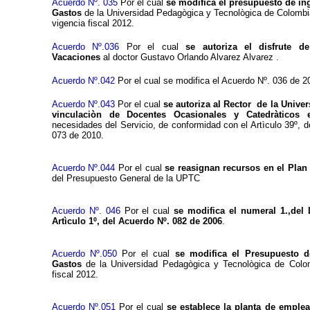
Acuerdo Nº. 035
Por el cual
se modifica el presupuesto de in
Gastos
de la Universidad Pedagògica y Tecnològica de Colombia
vigencia fiscal 2012.
Acuerdo Nº.036
Por el cual
se autoriza el disfrute 
Vacaciones
al doctor Gustavo Orlando Alvarez Alvarez .
Acuerdo Nº.042
Por el cual se modifica el Acuerdo Nº. 036 de 2
Acuerdo Nº.043
Por el cual
se autoriza al Rector de la Univer
vinculaciòn de Docentes Ocasionales y Catedràticos e
necesidades del Servicio, de conformidad con el Artìculo 39º, d
073 de 2010.
Acuerdo Nº.044
Por el cual
se reasignan recursos en el Plan
del Presupuesto General de la UPTC
Acuerdo Nº. 046
Por el cual
se modifica el numeral 1.,del L
Artìculo 1º, del Acuerdo Nº. 082 de 2006
.
Acuerdo Nº.050
Por el cual
se modifica el Presupuesto d
Gastos
de la Universidad Pedagògica y Tecnològica de Colom
fiscal 2012.
Acuerdo Nº.051
Por el cual
se establece la planta de emple