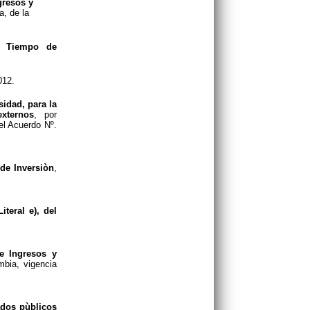
gresos y
, de la
de Tiempo de
012.
sidad, para la
xternos
, por
el Acuerdo Nº.
 de Inversiòn
,
iteral e), del
e Ingresos y
bia, vigencia
ados pùblicos