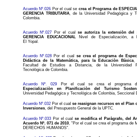
Acuerdo Nº.026
Por el cual se
crea el Programa de ESPECI
GERENCIA TRIBUTARIA
, de la Universidad Pedagògica y T
Colombia.
Acuerdo Nº.027
Por el cual
se autoriza la extensiòn del
GERENCIA EDUCACIONAL
Nivel de Especializaciòn, a 
El Yopal.
Acuerdo Nº.028
Por el cual
se crea el programa de Especi
Didàctica de la Matemàtica, para la Educaciòn Bàsica
,
Facultad de Estudios a Distancia, de la Universidad 
Tecnològica de Colombia.
Acuerdo Nº. 029
Por el cual se crea el programa de
Especializaciòn en Planificaciòn del Turismo Sosten
Universidad Pedagògica y Tecnològica de Colombia, Seccional 
Acuerdo Nº.032
Por el cual
se reasignan recursos en el Plan 
Inversiones
, del Presupuesto General de la UPTC.
Acuerdo Nº.033
Por el cual
se modifica el Paràgrafo, del Ar
Acuerdo Nº. 071 de 2010
, "Por el cual se crea el programa 
DERECHOS HUMANOS".