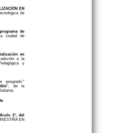
ALIZACIÒN EN
ecnològica de
 programa de
la ciudad de
alizaciòn en
 adscrito a la
Pedagògica y
 posgrado:"
ible
", de la
Duitama.
de
tìculo 1º, del
de MAESTRÌA EN