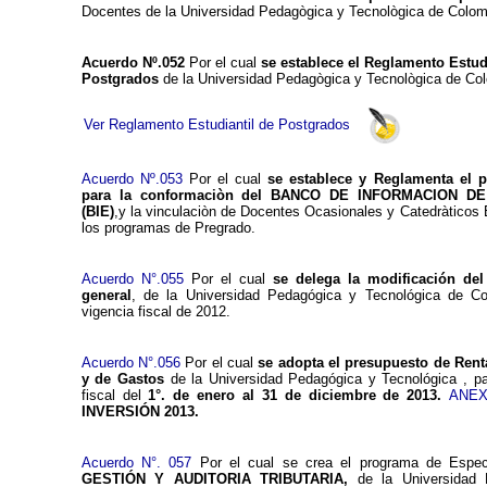
Docentes de la Universidad Pedagògica y Tecnològica de Colom
Acuerdo Nº.052
Por el cual
se establece el Reglamento Estud
Postgrados
de la Universidad Pedagògica y Tecnològica de Co
Ver Reglamento Estudiantil de Postgrados
Acuerdo Nº.053
Por el cual
se establece y Reglamenta el 
para la conformaciòn del BANCO DE INFORMACION D
(BIE)
,y la vinculaciòn de Docentes Ocasionales y Catedràticos 
los programas de Pregrado.
Acuerdo N°.055
Por el cual
se delega la modificación de
general
, de la Universidad Pedagógica y Tecnológica de Co
vigencia fiscal de 2012.
Acuerdo N°.056
Por el cual
se adopta el presupuesto de Rent
y de Gastos
de la Universidad Pedagógica y Tecnológica , pa
fiscal del
1°. de enero al 31 de diciembre de 2013.
ANE
INVERSIÓN 2013.
Acuerdo N°. 057
Por el cual se crea el programa de Espec
GESTIÓN Y AUDITORIA TRIBUTARIA,
de la Universidad 