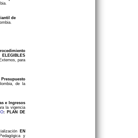
bia.
iantil de
lombia.
procedimiento
E ELEGIBLES
Externos, para
l Presupuesto
lombia, de la
as e Ingresos
ra la vigencia
XO
: PLAN DE
ialización
EN
Pedagógica y