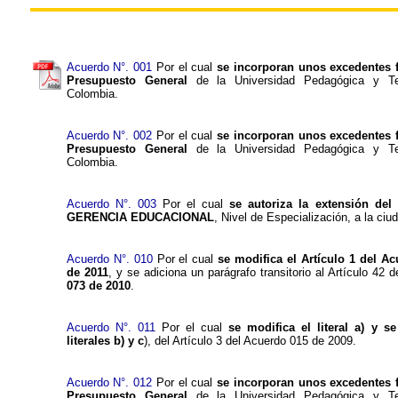
Acuerdo N°. 001
Por el cual
se incorporan unos excedentes f
Presupuesto General
de la Universidad Pedagógica y Te
Colombia.
Acuerdo N°. 002
Por el cual
se incorporan unos excedentes f
Presupuesto General
de la Universidad Pedagógica y Te
Colombia.
Acuerdo N°. 003
Por el cual
se autoriza la extensión de
GERENCIA EDUCACIONAL
, Nivel de Especialización, a la ci
Acuerdo N°. 010
Por el cual
se modifica el Artículo 1 del Ac
de 2011
, y se adiciona un parágrafo transitorio al Artículo 42 
073 de 2010
.
Acuerdo N°. 011
Por el cual
se modifica el literal a) y s
literales b) y c
), del Artículo 3 del Acuerdo 015 de 2009.
Acuerdo N°. 012
Por el cual
se incorporan unos excedentes f
Presupuesto General
de la Universidad Pedagógica y Te