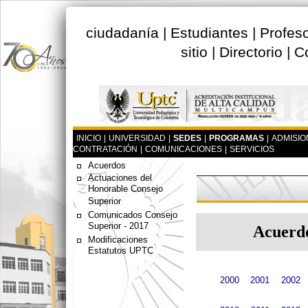
ciudadanía
|
Estudiantes
|
Profes
sitio
|
Directorio
|
C
INICIO
|
UNIVERSIDAD
|
SEDES
|
PROGRAMAS
|
ADMISIO
CONTRATACIÓN
|
COMUNICACIONES
|
SERVICIOS
Acuerdos
Actuaciones del
Honorable Consejo
Superior
Comunicados Consejo
Superior - 2017
Acuerdo
Modificaciones
Estatutos UPTC
2000
2001
2002