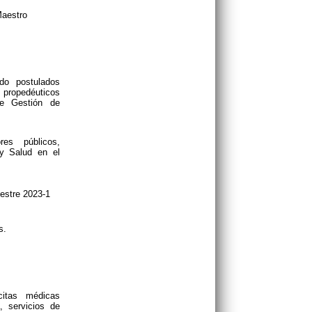
aestro
do postulados
 propedéuticos
de Gestión de
res públicos,
 y Salud en el
estre 2023-1
s.
citas médicas
, servicios de