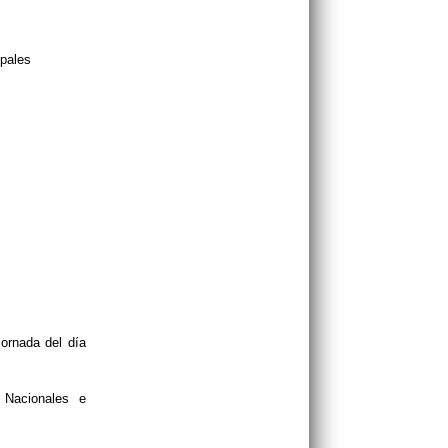
pales
ornada del día
 Nacionales e