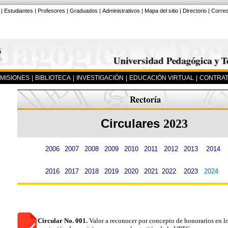
|
Estudiantes
|
Profesores
|
Graduados
|
Administrativos
|
Mapa del sitio
|
Directorio
|
Corre
MISIONES
|
BIBLIOTECA
|
INVESTIGACIÓN
|
EDUCACIÓN VIRTUAL
|
CONTRAT
Circulares
2023
2006
2007
2008
2009
2010
2011
2012
2013
2014
2016
2017
2018
2019
2020
2021
2023
2024
2022
Circular No. 001.
Valor a reconocer por concepto de honorarios en lo