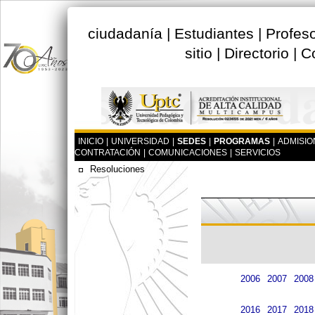
ciudadanía
|
Estudiantes
|
Profes
sitio
|
Directorio
|
C
INICIO
|
UNIVERSIDAD
|
SEDES
|
PROGRAMAS
|
ADMISIO
CONTRATACIÓN
|
COMUNICACIONES
|
SERVICIOS
Resoluciones
2006
2007
2008
2016
2017
2018