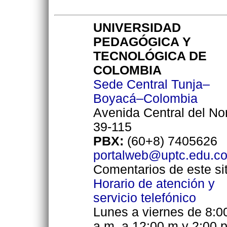
UNIVERSIDAD
PEDAGÓGICA Y
TECNOLÓGICA DE
COLOMBIA
Sede Central Tunja–
Boyacá–Colombia
Avenida Central del No
39-115
PBX:
(60+8) 7405626
portalweb@uptc.edu.c
Comentarios de este sit
Horario de atención y
servicio telefónico
Lunes a viernes de 8:0
a.m. a 12:00 m y 2:00 