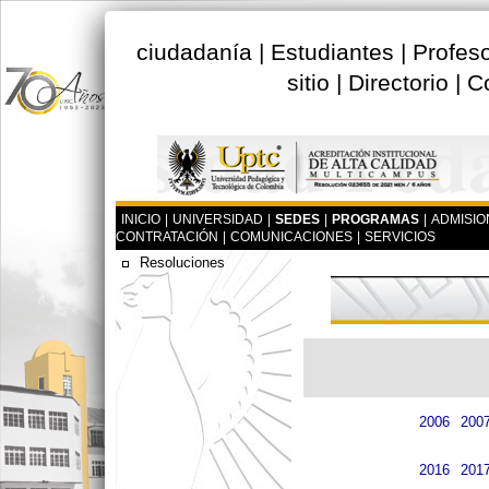
ciudadanía
|
Estudiantes
|
Profes
sitio
|
Directorio
|
C
INICIO
|
UNIVERSIDAD
|
SEDES
|
PROGRAMAS
|
ADMISIO
CONTRATACIÓN
|
COMUNICACIONES
|
SERVICIOS
Resoluciones
2006
200
2016
201