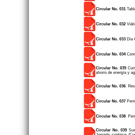
Circular No. 031
Tabl
Circular No. 032
Viáti
Circular No. 033
Día 
Circular No. 034
Conm
Circular No. 035
Cump
ahorro de energía y a
Circular No. 036
Resp
Circular No. 037
Perm
Circular No. 038
Perm
Circular No. 039
Susp
Jornada continua /Cu