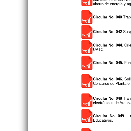
ahorro de energía y a
Circular No. 040
Trab
Circular No. 042
Susp
Circular No. 044.
Orie
UPTC.
Circular No. 045.
Func
Circular No. 046.
Soli
Concurso de Planta en
Circular No. 048
Tran
electrónicos de Arch
Circular No. 049
Con
Educativos.