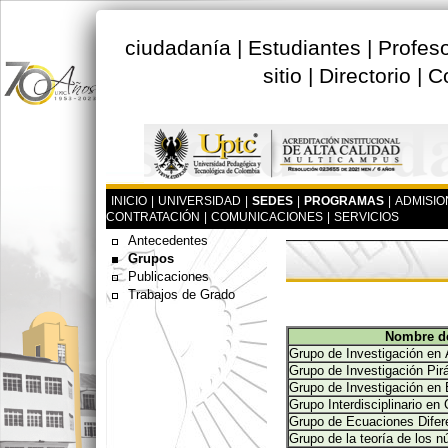
ciudadanía
|
Estudiantes
|
Profes
sitio
|
Directorio
|
C
INICIO
|
UNIVERSIDAD
|
SEDES
|
PROGRAMAS
|
ADMISIO
CONTRATACIÓN
|
COMUNICACIONES
|
SERVICIOS
Antecedentes
Grupos
Publicaciones
Trabajos de Grado
Nombre de
Grupo de Investigación en 
Grupo de Investigación Pir
Grupo de Investigación en 
Grupo Interdisciplinario en
Grupo de Ecuaciones Difer
Grupo de la teoría de los 