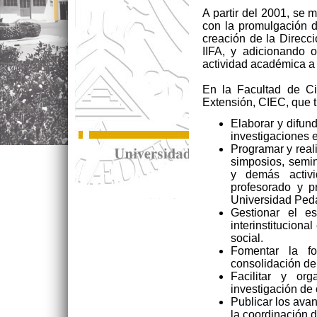
A partir del 2001, se 
con la promulgación d
creación de la Direcc
IIFA, y adicionando o
actividad académica a 
En la Facultad de Ci
Extensión, CIEC, que t
Elaborar y difund
investigaciones e
Programar y real
simposios, semin
y demás activi
profesorado y p
Universidad Ped
Gestionar el e
interinstituciona
social.
Fomentar la fo
consolidación de
Facilitar y or
investigación de 
Publicar los avan
la coordinación d