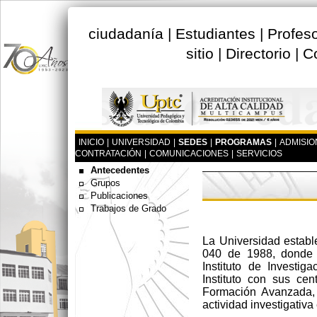
ciudadanía
|
Estudiantes
|
Profes
sitio
|
Directorio
|
C
INICIO
|
UNIVERSIDAD
|
SEDES
|
PROGRAMAS
|
ADMISIO
CONTRATACIÓN
|
COMUNICACIONES
|
SERVICIOS
Antecedentes
Grupos
Publicaciones
Trabajos de Grado
La Universidad estable
040 de 1988, donde s
Instituto de Investi
Instituto con sus cen
Formación Avanzada, 
actividad investigativ