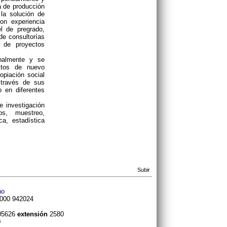
ea de producción
 la solución de
on experiencia
l de pregrado,
de consultorías
n de proyectos
nalmente y se
uctos de nuevo
opiación social
 través de sus
 en diferentes
e investigación
os, muestreo,
ca, estadística
Subir
no
8000 942024
405626
extensión
2580
0