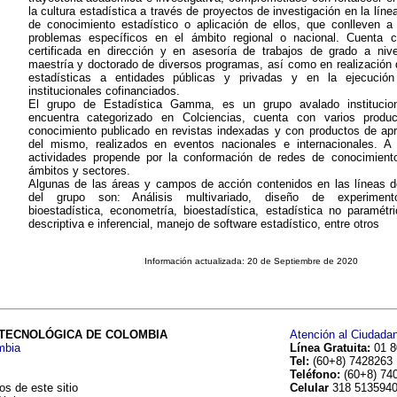
la cultura estadística a través de proyectos de investigación en la lín
de conocimiento estadístico o aplicación de ellos, que conlleven a
problemas específicos en el ámbito regional o nacional. Cuenta c
certificada en dirección y en asesoría de trabajos de grado a nive
maestría y doctorado de diversos programas, así como en realización 
estadísticas a entidades públicas y privadas y en la ejecució
institucionales cofinanciados.
El grupo de Estadística Gamma, es un grupo avalado institucio
encuentra categorizado en Colciencias, cuenta con varios prod
conocimiento publicado en revistas indexadas y con productos de apr
del mismo, realizados en eventos nacionales e internacionales. A
actividades propende por la conformación de redes de conocimiento
ámbitos y sectores.
Algunas de las áreas y campos de acción contenidos en las líneas d
del grupo son: Análisis multivariado, diseño de experiment
bioestadística, econometría, bioestadística, estadística no paramétri
descriptiva e inferencial, manejo de software estadístico, entre otros
Información actualizada: 20 de Septiembre de 2020
Atención al Ciudada
 TECNOLÓGICA DE COLOMBIA
Línea Gratuita:
01 
mbia
Tel:
(60+8) 7428263
Teléfono:
(60+8) 7
Celular
318 513594
s de este sitio