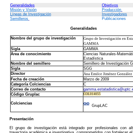
Generalidades
Objetivos
Misión y Visión
Producción
Líneas de Investigación
Investigadores
Semilleros
Publicaciones
Generalidades
Nombre del grupo de investigación
Grupo de Investigación en Esta
GAMMA
Sigla
GAMMA
Área de conocimiento
Ciencias Naturales-Matemáti
Estadística
Nombre del semillero
Semillero de Investigació
Sigla
SGG
Director
Ana Emilce Jiménez González
Fecha de creación
Marzo de 2009
Categoría Colciencias
C
Correo de contacto
gamma.estatadistica@uptc.
Código Gruplac
COL014055
Colciencias
GrupLAC
Presentación
El grupo de investigación está integrado por profesionales con al
trayectoria académica e investigativa, comprometidos con fortalecer e