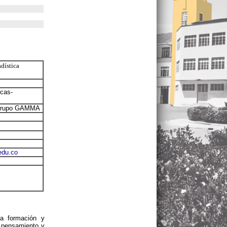
dística
cas-
n Grupo GAMMA
edu.co
ta formación y
l pensamiento y