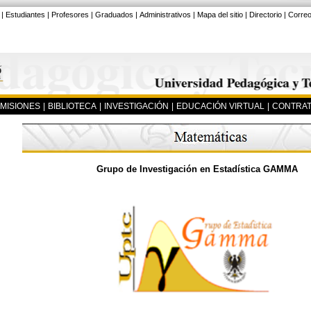
|
Estudiantes
|
Profesores
|
Graduados
|
Administrativos
|
Mapa del sitio
|
Directorio
|
Corre
MISIONES
|
BIBLIOTECA
|
INVESTIGACIÓN
|
EDUCACIÓN VIRTUAL
|
CONTRAT
Grupo de Investigación en Estadística GAMMA