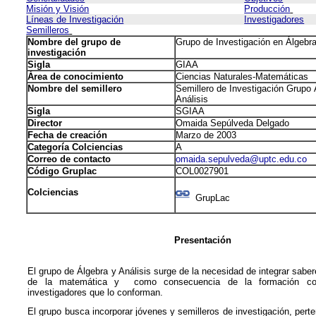
Misión y Visión
Producción
Líneas de Investigación
Investigadores
Semilleros
Nombre del grupo de
Grupo de Investigación en Álgebra
investigación
Sigla
GIAA
Área de conocimiento
Ciencias Naturales-Matemáticas
Nombre del semillero
Semillero de Investigación Grupo 
Análisis
Sigla
SGIAA
Director
Omaida Sepúlveda Delgado
Fecha de creación
Marzo de 2003
Categoría Colciencias
A
Correo de contacto
omaida.sepulveda@uptc.edu.co
Código Gruplac
COL0027901
Colciencias
GrupLac
Presentación
El grupo de Álgebra y Análisis surge de la necesidad de integrar sabe
de la matemática y como consecuencia de la formación con
investigadores que lo conforman.
El grupo busca incorporar jóvenes y semilleros de investigación, perte