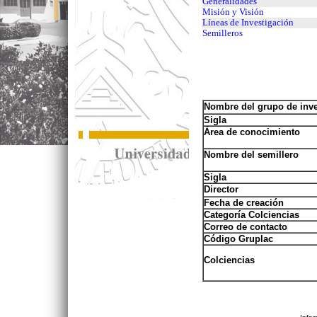
Generalidades
Misión y Visión
Líneas de Investigación
Semilleros
Nombre del grupo de inve
Sigla
Área de conocimiento
Nombre del semillero
Sigla
Director
Fecha de creación
Categoría Colciencias
Correo de contacto
Código Gruplac
Colciencias