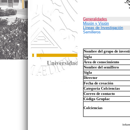
Generalidades
Misión y Visión
Líneas de Investigación
Semilleros
Nombre del grupo de invest
Sigla
Área de conocimiento
Nombre del semillero
Sigla
Director
Fecha de creación
Categoría Colciencias
Correo de contacto
Código Gruplac
Colciencias
Infor