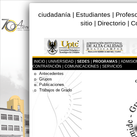
ciudadanía
|
Estudiantes
|
Profes
sitio
|
Directorio
|
C
INICIO
|
UNIVERSIDAD
|
SEDES
|
PROGRAMAS
|
ADMISIO
CONTRATACIÓN
|
COMUNICACIONES
|
SERVICIOS
Antecedentes
Grupos
Publicaciones
Trabajos de Grado