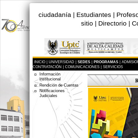
ciudadanía
|
Estudiantes
|
Profes
sitio
|
Directorio
|
C
INICIO
|
UNIVERSIDAD
|
SEDES
|
PROGRAMAS
|
ADMISIO
CONTRATACIÓN
|
COMUNICACIONES
|
SERVICIOS
Información
institucional
Rendición de Cuentas
Notificaciones
Judiciales