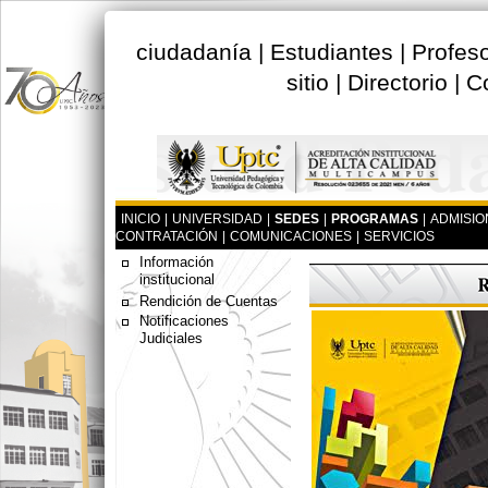
ciudadanía
|
Estudiantes
|
Profes
sitio
|
Directorio
|
C
INICIO
|
UNIVERSIDAD
|
SEDES
|
PROGRAMAS
|
ADMISIO
CONTRATACIÓN
|
COMUNICACIONES
|
SERVICIOS
Información
institucional
Rendición de Cuentas
Notificaciones
Judiciales