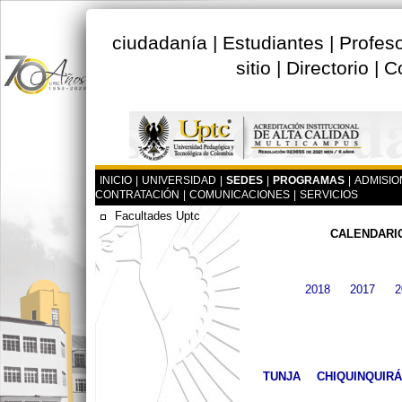
ciudadanía
|
Estudiantes
|
Profes
sitio
|
Directorio
|
C
INICIO
|
UNIVERSIDAD
|
SEDES
|
PROGRAMAS
|
ADMISIO
CONTRATACIÓN
|
COMUNICACIONES
|
SERVICIOS
Facultades Uptc
CALENDARI
2018
2017
2
TUNJA
CHIQUINQUIRÁ