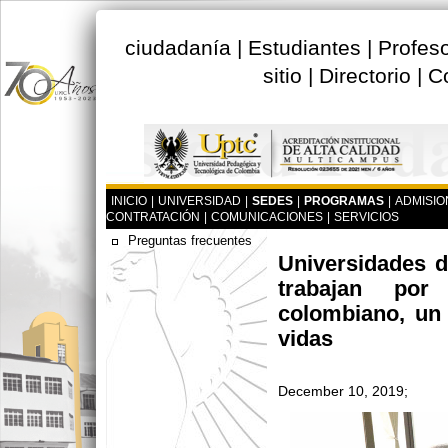
ciudadanía
|
Estudiantes
|
Profes
sitio
|
Directorio
|
C
INICIO
|
UNIVERSIDAD
|
SEDES
|
PROGRAMAS
|
ADMISIO
CONTRATACIÓN
|
COMUNICACIONES
|
SERVICIOS
Preguntas frecuentes
Universidades d
trabajan por
colombiano, un
vidas
December 10, 2019;