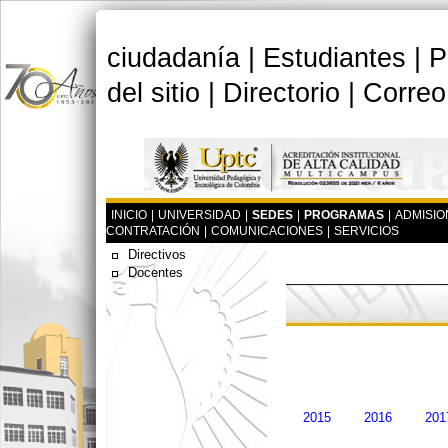
ciudadanía
|
Estudiantes
|
P
del sitio
|
Directorio
|
Correo
INICIO
|
UNIVERSIDAD
|
SEDES
|
PROGRAMAS
|
ADMISIO
CONTRATACIÓN
|
COMUNICACIONES
|
SERVICIOS
Directivos
Docentes
2015
2016
201